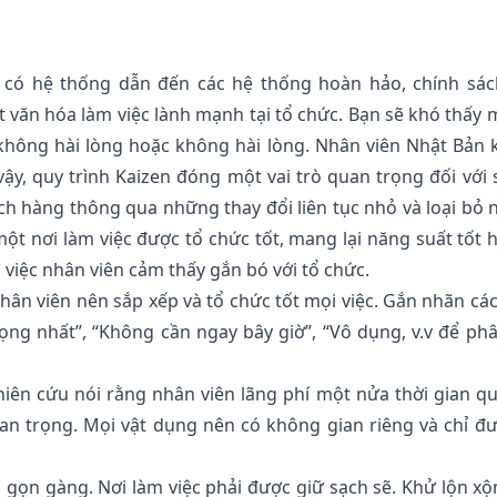
n có hệ thống dẫn đến các hệ thống hoàn hảo, chính sác
 văn hóa làm việc lành mạnh tại tổ chức. Bạn sẽ khó thấy 
không hài lòng hoặc không hài lòng. Nhân viên Nhật Bản
ậy, quy trình Kaizen đóng một vai trò quan trọng đối với 
ách hàng thông qua những thay đổi liên tục nhỏ và loại bỏ
ột nơi làm việc được tổ chức tốt, mang lại năng suất tốt 
 việc nhân viên cảm thấy gắn bó với tổ chức.
 nhân viên nên sắp xếp và tổ chức tốt mọi việc. Gắn nhãn cá
rọng nhất”, “Không cần ngay bây giờ”, “Vô dụng, v.v để phâ
hiên cứu nói rằng nhân viên lãng phí một nửa thời gian q
uan trọng. Mọi vật dụng nên có không gian riêng và chỉ đ
c gọn gàng. Nơi làm việc phải được giữ sạch sẽ. Khử lộn x