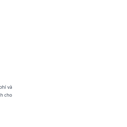
phí và
ch cho