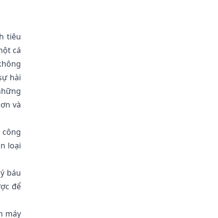
h tiêu
một cá
 không
sự hài
 những
hơn và
c công
n loại
uý báu
ược để
ộn máy