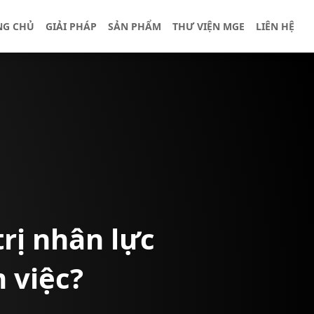
NG CHỦ
GIẢI PHÁP
SẢN PHẨM
THƯ VIỆN MGE
LIÊN HỆ
trị nhân lực
 việc?