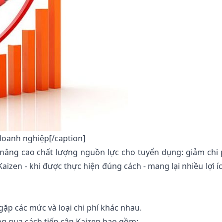
 doanh nghiệp[/caption]
nâng cao chất lượng nguồn lực cho tuyển dụng: giảm chi 
izen - khi được thực hiện đúng cách - mang lại nhiều lợi í
gặp các mức và loại chi phí khác nhau.
ng qua cách tiếp cận Kaizen bao gồm: