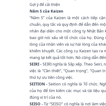
Gợi ý để cải thiện
Năm S của Kaizen
“Năm S” của Kaizen là một cách tiếp cậ
chuẩn, quy tắc và quy định để dẫn đến một
nhân đại diện cho một công ty Nhật Bản 
bao giờ nói xấu về tổ chức của họ. Đúng v
lòng của nhân viên và sự hài lòng của kh
khiếm khuyết. Các công cụ Kaizen tạo ra m
mang lại kết quả tốt hơn. Nó cũng dẫn đến
SEIRI -
SEIRI nghĩa là Sắp xếp. Theo Seiri,
việc là “Cần thiết”, “Quan trọng”, “Quan t
thứ tự ưu tiên công việc.
SEITION -
Seition có nghĩa là Tổ chức. Ng
của họ để tìm kiếm các mục và tài liệu q
đúng vị trí của nó.
SEISO -
Từ “SEISO” có nghĩa là nơi làm việ