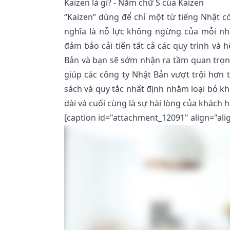
Kaizen là gì? - Năm chữ S của Kaizen
“Kaizen” dùng để chỉ một từ tiếng Nhật có 
nghĩa là nỗ lực không ngừng của mỗi nh
đảm bảo cải tiến tất cả các quy trình và
Bản và bạn sẽ sớm nhận ra tầm quan trọng
giúp các công ty Nhật Bản vượt trội hơn 
sách và quy tắc nhất định nhằm loại bỏ k
dài và cuối cùng là sự hài lòng của khách 
[caption id="attachment_12091" align="ali