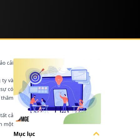
ảo cải
 ty và
 sự có
y thâm
tất cả
nh một
Mục lục