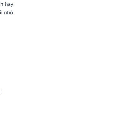
nh hay
ổi nhỏ
]