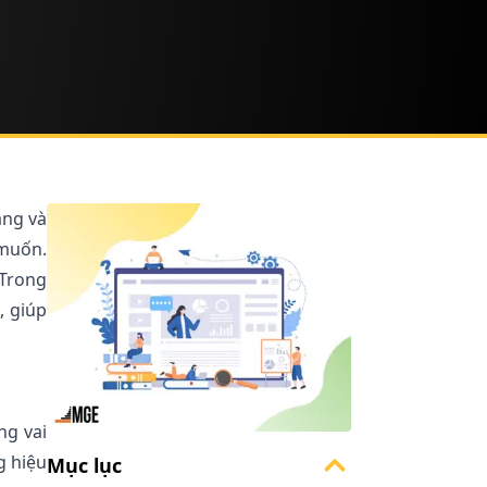
ăng và
 muốn.
 Trong
, giúp
ng vai
g hiệu
Mục lục