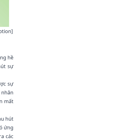
2.7. Kiểm tra và đánh giá kết
quả liên tục
ption]
MGE – Hệ thống hỗ trợ đào
tạo và quản lý nhân sự toàn
diện
ông hề
hút sự
Kết luận
ược sự
n nhân
ên mất
hu hút
có ứng
ra các