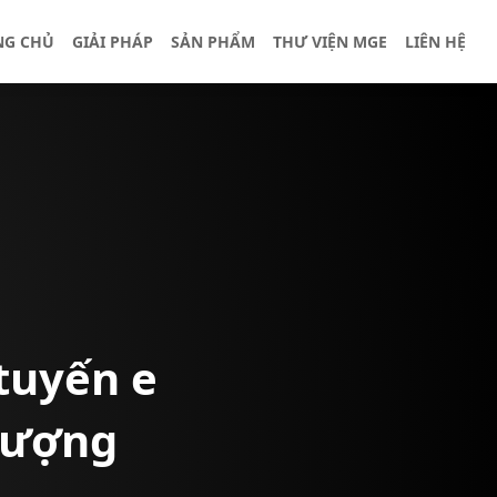
NG CHỦ
GIẢI PHÁP
SẢN PHẨM
THƯ VIỆN MGE
LIÊN HỆ
 tuyến e
 lượng