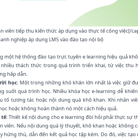
 viên tiếp thu kiến thức áp dụng vào thực tế công việc[/ca
doanh nghiệp áp dụng LMS vào đào tạo nội bộ
ựng một hệ thống đào tạo trực tuyến e learning hiệu quả kh
iều thách thức trong quá trình triển khai, từ việc thu 
ung hấp dẫn.
ười học
: Một trong những khó khăn lớn nhất là việc giữ đ
ng suốt quá trình học. Nhiều khóa học e-learning dễ khiế
u tố tương tác hoặc nội dung quá khô khan. Khi nhân vi
học hoặc không hoàn thành nó một cách hiệu quả.
 tế
: Thiết kế nội dung cho e learning đòi hỏi phải thực sự t
ân viên. Nếu nội dung quá lý thuyết, khô khan hoặc không 
y hứng thú, dẫn đến kết quả học tập kém. Do đó, việc tạo 