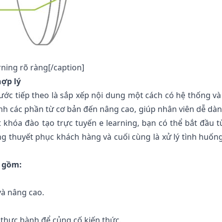
rning rõ ràng[/caption]
hợp lý
ước tiếp theo là sắp xếp nội dung một cách có hệ thống và 
h các phần từ cơ bản đến nâng cao, giúp nhân viên dễ dàn
t khóa đào tạo trực tuyến e learning, bạn có thể bắt đầu t
ng thuyết phục khách hàng và cuối cùng là xử lý tình huốn
o gồm:
và nâng cao.
 thực hành để củng cố kiến thức.