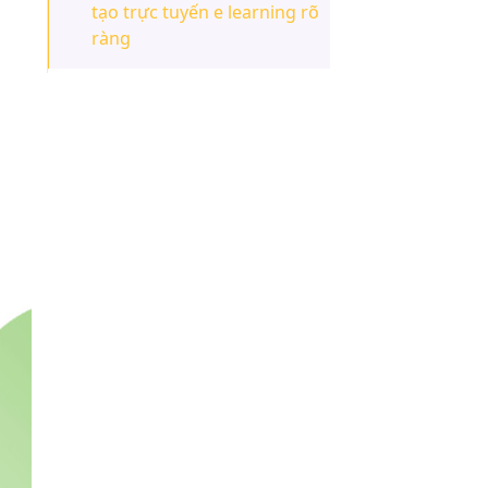
tạo trực tuyến e learning rõ
ràng
2.2. Sắp xếp nội dung học
theo trình tự hợp lý
2.3. Đảm bảo thời lượng
khóa học phù hợp
2.4. Đa dạng hóa cách
truyền tải kiến thức
2.5. Tạo nội dung tương tác
hấp dẫn
2.6. Sử dụng thiết kế chuyên
nghiệp