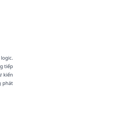
logic.
g tiếp
ừ kiến
g phát