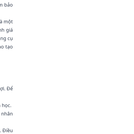
ảm bảo
là một
nh giá
ông cụ
ào tạo
ợi. Để
 học.
g nhân
. Điều