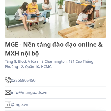
MGE - Nền tảng đào đạo online &
MXH nội bộ
Tầng 8, Block A tòa nhà Charmington, 181 Cao Thắng,
Phường 12, Quận 10, HCMC.
02866805450
info@mangoads.vn
@mge.vn