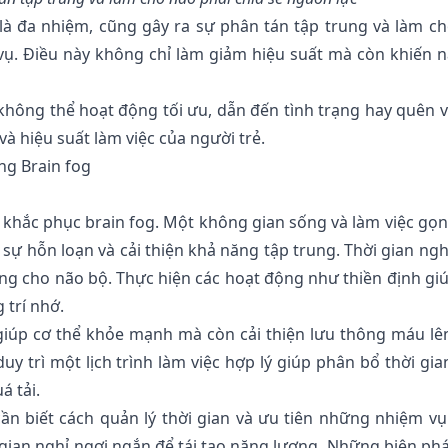
i là đa nhiệm, cũng gây ra sự phân tán tập trung và làm c
vụ. Điều này không chỉ làm
giảm hiệu suất
mà còn khiến n
o không thể hoạt động tối ưu, dẫn đến tình trạng hay quên 
à hiệu suất làm việc của người trẻ.
ng Brain fog
 khắc phục brain fog. Một không gian sống và làm việc gọ
sự hỗn loạn và cải thiện khả năng tập trung. Thời gian ngh
ượng cho não bộ. Thực hiện các hoạt động như thiền định gi
 trí nhớ.
giúp cơ thể khỏe mạnh mà còn cải thiện lưu thông máu lê
y trì một lịch trình làm việc hợp lý giúp phân bổ thời gia
á tải.
cần biết cách quản lý thời gian và ưu tiên những nhiệm v
i gian nghỉ ngơi ngắn để tái tạo năng lượng. Những biện ph