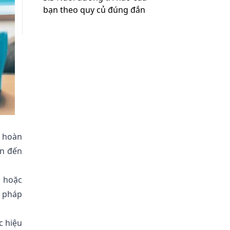
bạn theo quy củ đúng đắn
Kết luận
c hoàn
ẫn đến
, hoặc
n pháp
c hiệu