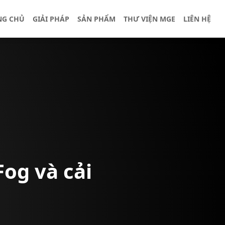
NG CHỦ
GIẢI PHÁP
SẢN PHẨM
THƯ VIỆN MGE
LIÊN HỆ
og và cải