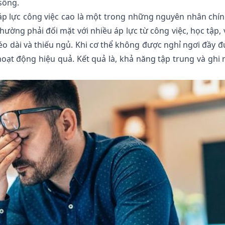
sống.
 áp lực công việc cao là một trong những nguyên nhân chí
hường phải đối mặt với nhiều áp lực từ công việc, học tập, 
o dài và thiếu ngủ. Khi cơ thể không được nghỉ ngơi đầy đ
oạt động hiệu quả. Kết quả là, khả năng tập trung và ghi 