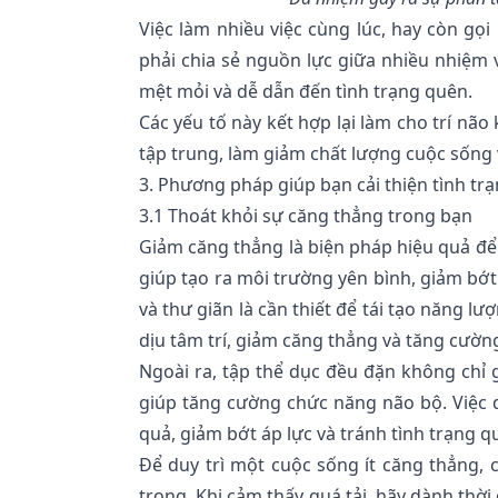
Việc làm nhiều việc cùng lúc, hay còn gọ
phải chia sẻ nguồn lực giữa nhiều nhiệm 
mệt mỏi và dễ dẫn đến tình trạng quên.
Các yếu tố này kết hợp lại làm cho trí nã
tập trung, làm giảm chất lượng cuộc sống v
3. Phương pháp giúp bạn cải thiện tình trạ
3.1 Thoát khỏi sự căng thẳng trong bạn
Giảm căng thẳng là biện pháp hiệu quả để
giúp tạo ra môi trường yên bình, giảm bớt 
và thư giãn là cần thiết để tái tạo năng l
dịu tâm trí, giảm căng thẳng và tăng cường
Ngoài ra, tập thể dục đều đặn không chỉ 
giúp tăng cường chức năng não bộ. Việc du
quả, giảm bớt áp lực và tránh tình trạng qu
Để duy trì một cuộc sống ít căng thẳng, 
trọng. Khi cảm thấy quá tải, hãy dành thờ