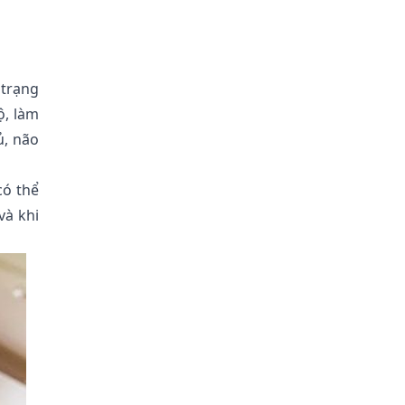
 trạng
ộ, làm
ủ, não
có thể
và khi