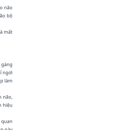
ho não
ão bộ
và mất
n gàng
ỉ ngơi
úp làm
n não,
n hiệu
ụ quan
áp này