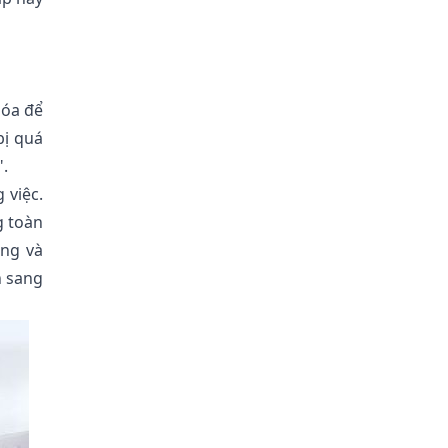
hóa để
bị quá
".
 việc.
g toàn
óng và
n sang