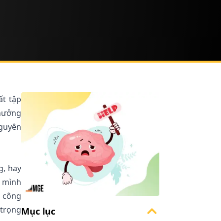
ất tập
 hưởng
nguyên
g, hay
ư mình
o công
 trọng
Mục lục